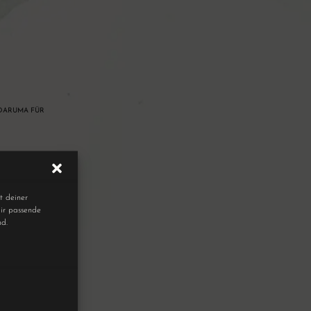
ARUMA FÜR M
t deiner
ir passende
nd.