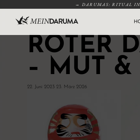
→ DARUMAS: RITUAL I
H
ROTER 
– MUT &
22. Juni 2023
23. März 2026