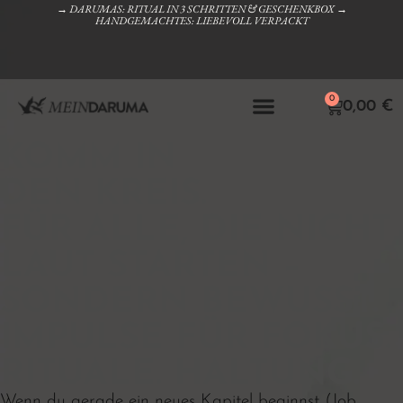
→ DARUMAS: RITUAL IN 3 SCHRITTEN & GESCHENKBOX →
HANDGEMACHTES: LIEBEVOLL VERPACKT
0
0,00
€
KOMM IN
DEN KREIS.
FÜR ALLE, DIE NICHT
LAUT STARTEN –
SONDERN BEWUSST.
IMPULSE FÜR FOKUS.
RITUALE. HALTUNG.
Wenn du gerade ein neues Kapitel beginnst (Job,