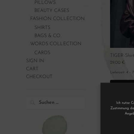
PILLOWS
BEAUTY CASES
FASHION COLLECTION
SHIRTS
BAGS & CO.
WORDS COLLECTION
CARDS
TIGER-Shirt
SIGN IN
29,00
€
CART
Lieferzeit:
4 – 
CHECKOUT
Ich nutze C
Zustimmung dar
Angeb