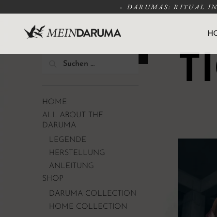
→ DARUMAS: RITUAL I
H
T
HOME
ALL ABOUT THE
DARUMA
LEGENDE
HERSTELLUNG
ANLEITUNG
SHOP
DARUMA COLLECTION
HOME COLLECTION