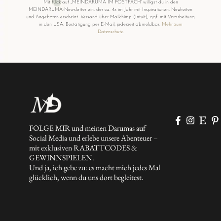
Mit Klick auf „MEINDARUMA IM POSTFACH“ willigst du in den
MEINDARUMA-Newsletter ein, der ca. 4x im Jahr mit Inspirationen, Neuheiten
und Angeboten erscheint. Versand über Mailchimp (Intuit), ggf. mit Verarbeitung
in den USA. Bestätigung per E-Mail, jederzeit abmeldbar.
Mehr zum
Datenschutz
.
FOLGE MIR und meinen Darumas auf
Social Media und erlebe unsere Abenteuer –
mit exklusiven RABATTCODES &
GEWINNSPIELEN.
Und ja, ich gebe zu: es macht mich jedes Mal
glücklich, wenn du uns dort begleitest.